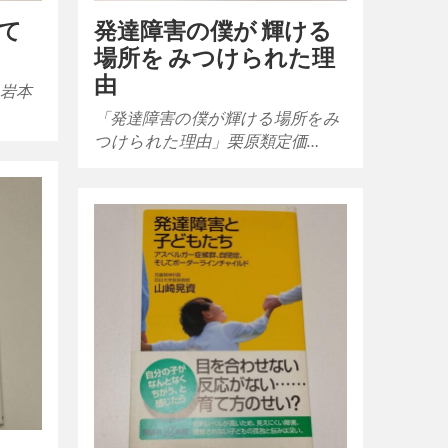
て
発達障害の僕が 輝ける
場所を みつけられた理
由
」岩本
「発達障害の僕が輝ける場所をみ
つけられた理由」栗原類定価…