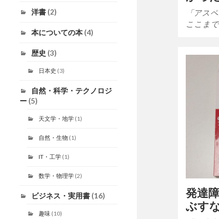
洋書
(2)
「アスペ
ここまで
本についての本
(4)
歴史
(3)
日本史
(3)
自然・科学・テクノロジ
ー
(5)
天文学・地学
(1)
自然・生物
(1)
IT・工学
(1)
数学・物理学
(2)
発達
ビジネス・実用書
(16)
ぶす
趣味
(10)