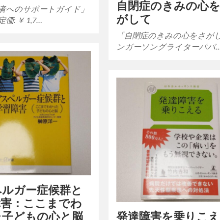
自閉症のきみの心
者へのサポートガイド」
がして
: ￥ 1,7…
「自閉症のきみの心をさがし
ンガーソングライターパパ
ペルガー症候群と
障害：ここまでわ
た子どもの心と脳
発達障害を乗りこ