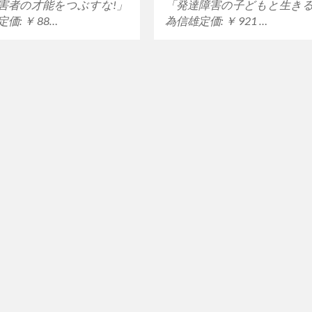
害者の才能をつぶすな!」
「発達障害の子どもと生き
価: ￥ 88…
為信雄定価: ￥ 921 …