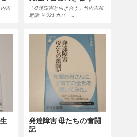
竹内吉
「発達障害と向き合う」竹内吉和
定価: ￥ 921 カバー…
と生
発達障害 母たちの奮闘
記