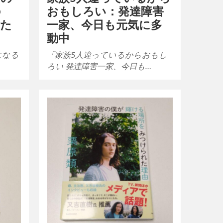
の
おもしろい：発達障害
むた
一家、今日も元気に多
動中
になる
「家族5人違っているからおもし
ろい 発達障害一家、今日も…