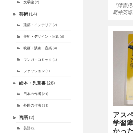
文学論
(2)
「障害児
新井英靖定価
芸術
(14)
建築・インテリア
(2)
美術・デザイン・写真
(6)
映画・演劇・音楽
(4)
マンガ・コミック
(1)
ファッション
(1)
絵本・児童書
(28)
日本の作者
(21)
外国の作者
(11)
アス
言語
(2)
学習
英語
(2)
かっ