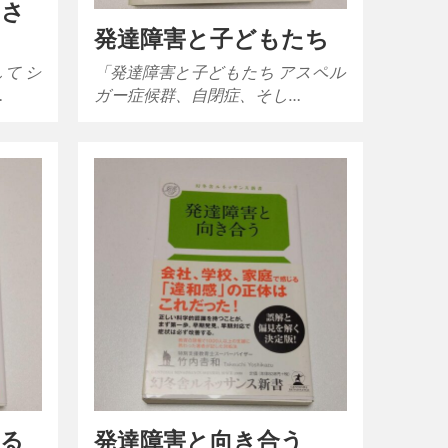
をさ
発達障害と子どもたち
て シ
「発達障害と子どもたち アスペル
…
ガー症候群、自閉症、そし…
える
発達障害と向き合う