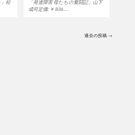
る」松
「発達障害 母たちの奮闘記」山下
成司定価: ￥ 836 …
過去の投稿 →