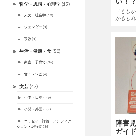
い！
哲学・思想・心理学
(15)
「もしか
人文・社会学
(10)
かもしれ
ジェンダー
(1)
宗教
(1)
生活・健康・食
(50)
家庭・子育て
(36)
食・レシピ
(4)
文芸
(47)
小説（日本）
(6)
小説（外国）
(4)
エッセイ・評論・ノンフィク
障害
ション・紀行文
(36)
ガイ