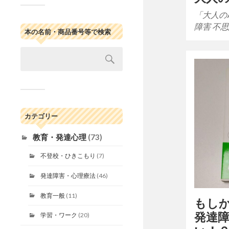
「大人のA
障害 不
本の名前・商品番号等で検索
カテゴリー
教育・発達心理
(73)
不登校・ひきこもり
(7)
発達障害・心理療法
(46)
教育一般
(11)
もし
発達
学習・ワーク
(20)