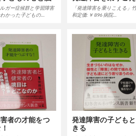
ルガー症候群と学習障害
「発達障害を乗りこえる」
わかった子どもの…
和定価: ￥ 896 病院…
障害者の才能をつ
発達障害の子ども
な！
きる