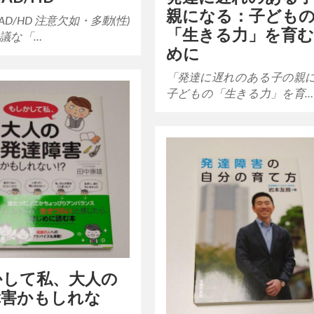
親になる：子ども
D/HD 注意欠如・多動(性)
「生きる力」を育
思議な「…
めに
「発達に遅れのある子の親
子どもの「生きる力」を育…
かして私、大人の
障害かもしれな