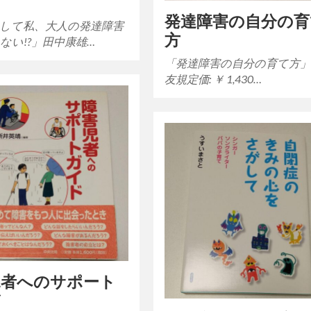
？
発達障害の自分の育
して私、大人の発達障害
方
ない!?」田中康雄…
「発達障害の自分の育て方
友規定価: ￥ 1,430…
児者へのサポート
ド