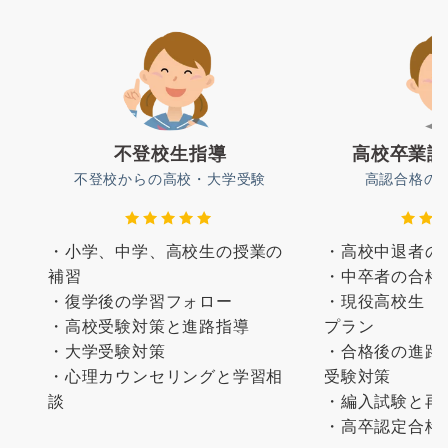
不登校生指導
高校卒業認
不登校からの高校・大学受験
高認合格の
・小学、中学、高校生の授業の
・高校中退者の
補習
・中卒者の合格
・復学後の学習フォロー
・現役高校生（
・高校受験対策と進路指導
プラン
・大学受験対策
・合格後の進路
・心理カウンセリングと学習相
受験対策
談
・編入試験と再
・高卒認定合格