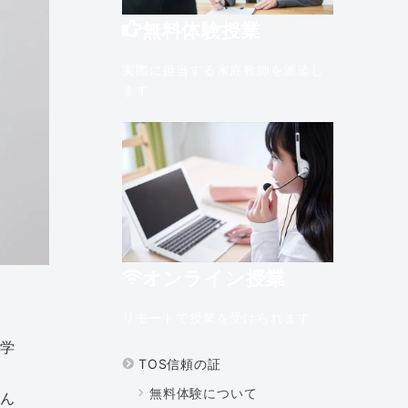
無料体験授業
実際に担当する家庭教師を派遣し
ます
オンライン授業
リモートで授業を受けられます
・学
TOS信頼の証
無料体験について
ん