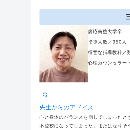
慶応義塾大学卒
指導人数／350人
得意な指導教科／
心理カウンセラー
先生からのアドイス
心と身体のバランスを崩してしまったと
不登校になってしまった、またはなりそ