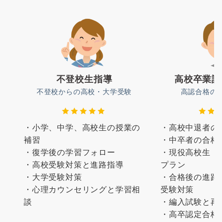
不登校生指導
高校卒業認
不登校からの高校・大学受験
高認合格の
・小学、中学、高校生の授業の
・高校中退者の
補習
・中卒者の合格
・復学後の学習フォロー
・現役高校生（
・高校受験対策と進路指導
プラン
・大学受験対策
・合格後の進路
・心理カウンセリングと学習相
受験対策
談
・編入試験と再
・高卒認定合格